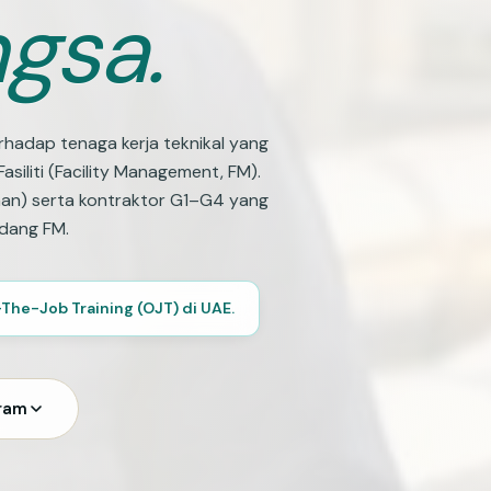
gsa.
erhadap tenaga kerja teknikal yang
siliti (Facility Management, FM).
naan) serta kontraktor G1–G4 yang
idang FM.
The-Job Training (OJT) di UAE.
gram